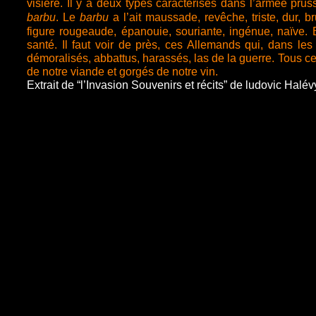
visière. Il y a deux types caractérisés dans l’armée pru
barbu
. Le
barbu
a l’ait maussade, revêche, triste, dur, br
figure rougeaude, épanouie, souriante, ingénue, naïve. Ba
santé. Il faut voir de près, ces Allemands qui, dans le
démoralisés, abbattus, harassés, las de la guerre. Tous c
de notre viande et gorgés de notre vin.
Extrait de “l’Invasion Souvenirs et récits” de ludovic Halév