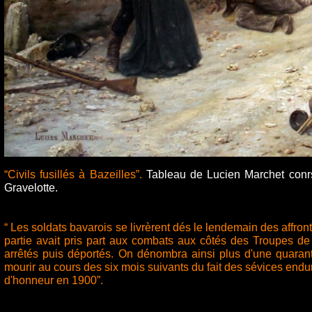
“Civils fusillés à Bazeilles”.
Tableau de Lucien Marchet conr
Gravelotte.
“ Les soldats bavarois se livrèrent dés le lendemain des affron
partie avait pris part aux combats aux côtés des Troupes de Ma
arrêtés puis déportés. On dénombra ainsi plus d'une quarant
mourir au cours des six mois suivants du fait des sévices enduré
d'honneur en 1900”.